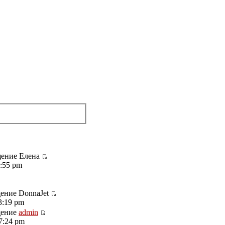
щение Елена
3:55 pm
ение DonnaJet
3:19 pm
щение
admin
7:24 pm