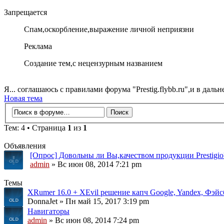
Запрещается
Спам,оскорбление,выражение личной неприязни
Реклама
Создание тем,с нецензурным названием
Я... соглашаюсь с правилами форума "Prestig.flybb.ru",и в дал
Новая тема
Тем: 4 • Страница
1
из
1
Объявления
[Опрос] Довольны ли Вы,качеством продукции Prestigio
admin
» Вс июн 08, 2014 7:21 pm
Темы
XRumer 16.0 + XEvil решение капч Google, Yandex, Фэйс
DonnaJet » Пн май 15, 2017 3:19 pm
Навигаторы
admin
» Вс июн 08, 2014 7:24 pm